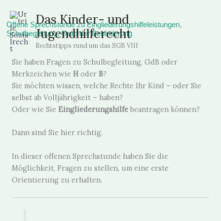
Zum
Das Kinder- und
Inhalt
Offene Sprechstunde zu Eingliederungshilfeleistungen,
Jugendhilferecht
springen
Schulbegleitung, Grad der Behinderung
Rechtstipps rund um das SGB VIII
Sie haben Fragen zu Schulbegleitung, GdB oder
Merkzeichen wie
H
oder
B
?
Sie möchten wissen, welche Rechte Ihr Kind – oder Sie
selbst ab Volljährigkeit – haben?
Oder wie Sie
Eingliederungshilfe
beantragen können?
Dann sind Sie hier richtig.
In dieser offenen Sprechstunde haben Sie die
Möglichkeit, Fragen zu stellen, um eine erste
Orientierung zu erhalten.