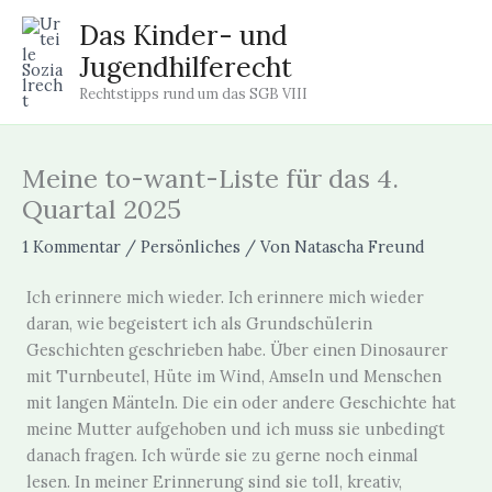
Zum
Das Kinder- und
Inhalt
Jugendhilferecht
springen
Rechtstipps rund um das SGB VIII
Meine to-want-Liste für das 4.
Quartal 2025
1 Kommentar
/
Persönliches
/ Von
Natascha Freund
Ich erinnere mich wieder. Ich erinnere mich wieder
daran, wie begeistert ich als Grundschülerin
Geschichten geschrieben habe. Über einen Dinosaurer
mit Turnbeutel, Hüte im Wind, Amseln und Menschen
mit langen Mänteln. Die ein oder andere Geschichte hat
meine Mutter aufgehoben und ich muss sie unbedingt
danach fragen. Ich würde sie zu gerne noch einmal
lesen. In meiner Erinnerung sind sie toll, kreativ,