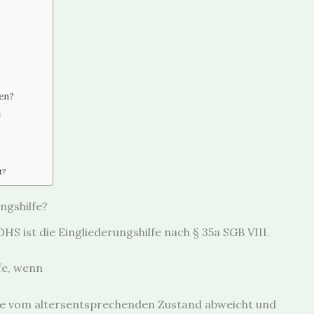
en?
h
t?
ngshilfe?
HS ist die Eingliederungshilfe nach § 35a SGB VIII.
fe, wenn
ate vom altersentsprechenden Zustand abweicht und